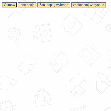
Odmów
inne opcje
Zaakceptuj wybrane
zaakceptuj wszystkie