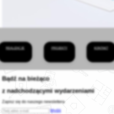
REALIZACJE
PROJEKTY
KONTAKT
Bądź na bieżąco
z nadchodzącymi wydarzeniami
Zapisz się do naszego newslettera
Wyślij