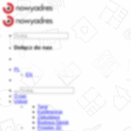
Dołącz do nas
PL
EN
O nas
Usługi
Targi
Konferencje
Zabudowa
Budowa Stoisk
Projekty 3D