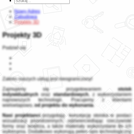
Nowy Adres
Zabudowa
Projekty 3D
Projekty 3D
Podziel się
Zakres naszych usług jest nieograniczony!
Zajmujemy się przygotowaniem
stoisk
indywidualnych
oraz
standardowych
, z wykorzystaniem
najnowszych technologii. Pracujemy z klientami
wieloetapowo,
od projektu do wykonania
.
Nasi projektanci
przygotują koncepcję stoiska w postaci
wizualizacji przestrzennych, odzwierciedlając rzeczywiste
formy oraz wnętrza, a także materiały wykorzystane do ich
wykonania. Dodatkowo wykonają pełen opis technologiczny