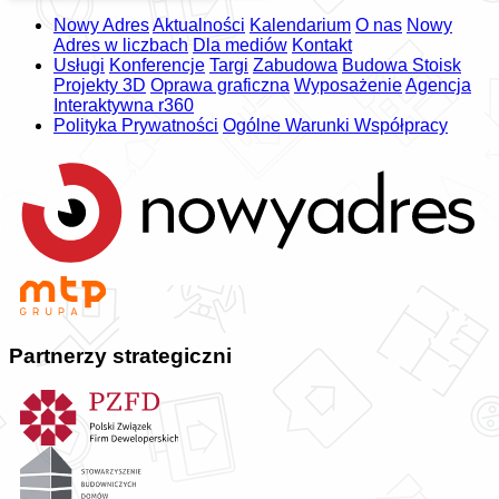
Nowy Adres
Aktualności
Kalendarium
O nas
Nowy
Adres w liczbach
Dla mediów
Kontakt
Usługi
Konferencje
Targi
Zabudowa
Budowa Stoisk
Projekty 3D
Oprawa graficzna
Wyposażenie
Agencja
Interaktywna r360
Polityka Prywatności
Ogólne Warunki Współpracy
Partnerzy strategiczni