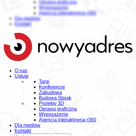
Oprawa graficzna
Wyposażenie
Agencja interaktywna r360
Dla mediów
Kontakt
O nas
Usługi
Targi
Konferencje
Zabudowa
Budowa Stoisk
Projekty 3D
Oprawa graficzna
Wyposażenie
Agencja interaktywna r360
Dla mediów
Kontakt