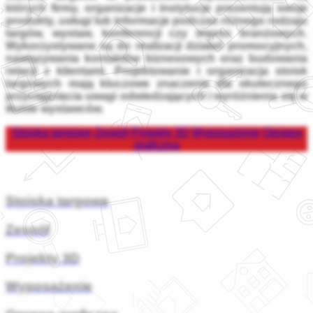
których firmy, organizacje i instytucje prezentują swoje
produkty, usługi lub informacje podczas różnego rodzaju
targów, wystaw, konferencji czy imprez branżowych.
Wykorzystywane są do realizacji działań promocyjnych,
nawiązywania kontaktów biznesowych oraz budowania
relacji z klientami. Projektowanie i organizacja stoisk
targowych mają kluczowe znaczenie dla skutecznego
przyciągnięcia uwagi odwiedzających i wyróżnienia się w
tłumie wystawców.
Stoiska targowe
Zespół
Projekty 3D
Wyposażenie
Oprawa
graficzna
Stoiska targowe
Zespół
Projekty 3D
Wyposażenie