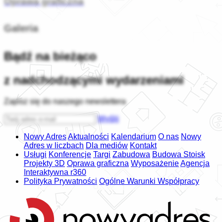
Oprawa graficzna
Galeria
Bądź na bieżąco
z nadchodzącymi wydarzeniami
Zapisz się do naszego newslettera
Wyślij
Nowy Adres
Aktualności
Kalendarium
O nas
Nowy
Adres w liczbach
Dla mediów
Kontakt
Usługi
Konferencje
Targi
Zabudowa
Budowa Stoisk
Projekty 3D
Oprawa graficzna
Wyposażenie
Agencja
Interaktywna r360
Polityka Prywatności
Ogólne Warunki Współpracy