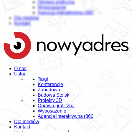
Oprawa graficzna
Wyposażenie
Agencja interaktywna r360
Dla mediów
Kontakt
O nas
Usługi
Targi
Konferencje
Zabudowa
Budowa Stoisk
Projekty 3D
Oprawa graficzna
Wyposażenie
Agencja interaktywna r360
Dla mediów
Kontakt