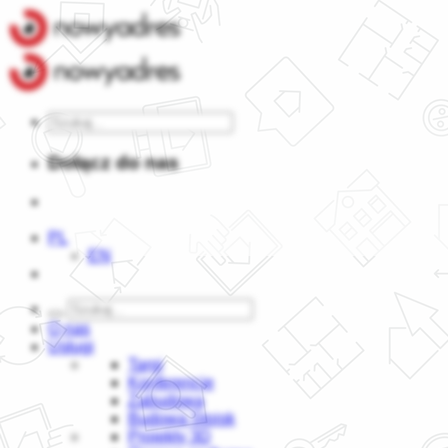
Dołącz do nas
PL
EN
O nas
Usługi
Targi
Konferencje
Zabudowa
Budowa Stoisk
Projekty 3D