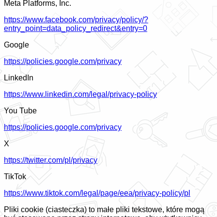
Meta Platforms, Inc.
https://www.facebook.com/privacy/policy/?
entry_point=data_policy_redirect&entry=0
Google
https://policies.google.com/privacy
LinkedIn
https://www.linkedin.com/legal/privacy-policy
You Tube
https://policies.google.com/privacy
X
https://twitter.com/pl/privacy
TikTok
https://www.tiktok.com/legal/page/eea/privacy-policy/pl
Pliki cookie (ciasteczka) to małe pliki tekstowe, które mogą