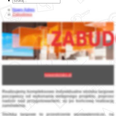
Nowy Adres
Zabudowa
nowestoisko.pl
Realizujemy kompleksowo indywidualne stoiska targowe
począwszy od wykonania wstępnego projektu,
poprzez
nadzór nad przygotowaniem,
aż po końcową realizację
zamówienia.
Stoiska targowe
to przestrzenie wystawiennicze, na