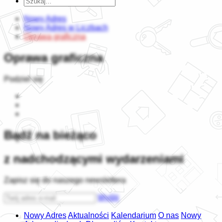
Nowy Adres
Nowy Adres w Liczbach
Oprawa graficzna
Oprawa graficzna
Podziel się
Bądź na bieżąco
z nadchodzącymi wydarzeniami
Zapisz się do naszego newslettera
Wyślij
Nowy Adres
Aktualności
Kalendarium
O nas
Nowy