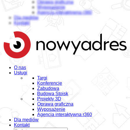
Oprawa graficzna
Wyposażenie
Agencja interaktywna r360
Dla mediów
Kontakt
O nas
Usługi
Targi
Konferencje
Zabudowa
Budowa Stoisk
Projekty 3D
Oprawa graficzna
Wyposażenie
Agencja interaktywna r360
Dla mediów
Kontakt