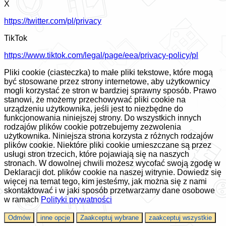
X
https://twitter.com/pl/privacy
TikTok
https://www.tiktok.com/legal/page/eea/privacy-policy/pl
Pliki cookie (ciasteczka) to małe pliki tekstowe, które mogą
być stosowane przez strony internetowe, aby użytkownicy
mogli korzystać ze stron w bardziej sprawny sposób. Prawo
stanowi, że możemy przechowywać pliki cookie na
urządzeniu użytkownika, jeśli jest to niezbędne do
funkcjonowania niniejszej strony. Do wszystkich innych
rodzajów plików cookie potrzebujemy zezwolenia
użytkownika. Niniejsza strona korzysta z różnych rodzajów
plików cookie. Niektóre pliki cookie umieszczane są przez
usługi stron trzecich, które pojawiają się na naszych
stronach. W dowolnej chwili możesz wycofać swoją zgodę w
Deklaracji dot. plików cookie na naszej witrynie. Dowiedz się
więcej na temat tego, kim jesteśmy, jak można się z nami
skontaktować i w jaki sposób przetwarzamy dane osobowe
w ramach
Polityki prywatności
Odmów
inne opcje
Zaakceptuj wybrane
zaakceptuj wszystkie