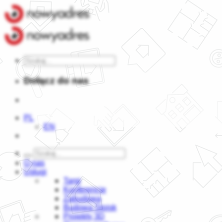
Dołącz do nas
PL
EN
O nas
Usługi
Targi
Konferencje
Zabudowa
Budowa Stoisk
Projekty 3D