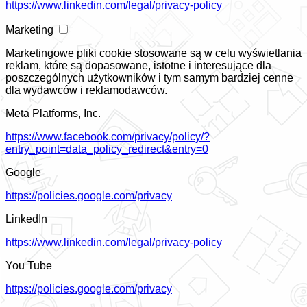
https://www.linkedin.com/legal/privacy-policy
Marketing
Marketingowe pliki cookie stosowane są w celu wyświetlania
reklam, które są dopasowane, istotne i interesujące dla
poszczególnych użytkowników i tym samym bardziej cenne
dla wydawców i reklamodawców.
Meta Platforms, Inc.
https://www.facebook.com/privacy/policy/?
entry_point=data_policy_redirect&entry=0
Google
https://policies.google.com/privacy
LinkedIn
https://www.linkedin.com/legal/privacy-policy
You Tube
https://policies.google.com/privacy