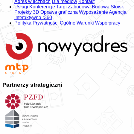
Adres w liczbach
Dla mediów
Kontakt
Usługi
Konferencje
Targi
Zabudowa
Budowa Stoisk
Projekty 3D
Oprawa graficzna
Wyposażenie
Agencja
Interaktywna r360
Polityka Prywatności
Ogólne Warunki Współpracy
Partnerzy strategiczni