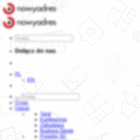
Dołącz do nas
PL
EN
O nas
Usługi
Targi
Konferencje
Zabudowa
Budowa Stoisk
Projekty 3D