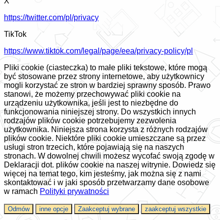
X
https://twitter.com/pl/privacy
TikTok
https://www.tiktok.com/legal/page/eea/privacy-policy/pl
Pliki cookie (ciasteczka) to małe pliki tekstowe, które mogą
być stosowane przez strony internetowe, aby użytkownicy
mogli korzystać ze stron w bardziej sprawny sposób. Prawo
stanowi, że możemy przechowywać pliki cookie na
urządzeniu użytkownika, jeśli jest to niezbędne do
funkcjonowania niniejszej strony. Do wszystkich innych
rodzajów plików cookie potrzebujemy zezwolenia
użytkownika. Niniejsza strona korzysta z różnych rodzajów
plików cookie. Niektóre pliki cookie umieszczane są przez
usługi stron trzecich, które pojawiają się na naszych
stronach. W dowolnej chwili możesz wycofać swoją zgodę w
Deklaracji dot. plików cookie na naszej witrynie. Dowiedz się
więcej na temat tego, kim jesteśmy, jak można się z nami
skontaktować i w jaki sposób przetwarzamy dane osobowe
w ramach
Polityki prywatności
Odmów
inne opcje
Zaakceptuj wybrane
zaakceptuj wszystkie