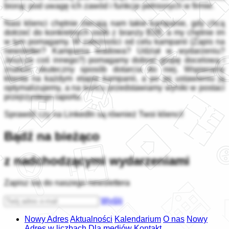
biorąc pod uwagę ich zawód i funkcje pełnionych w firmie.
Nasi klienci chętnie zlecają nam takie kampanie, gdy chcą
dotrzeć do konkretnych osób z branży B2B, a my chętnie im
w tym pomagamy. W zależności od celu kampanii (Zapis na
newsletter? Kampania leadowa? Udział w wydarzeniu?
Jeszcze coś innego?) pomagamy dobrać grupę docelową i
znaleźć skuteczny sposób dotarcia do niej. Wspieramy
klienta na każdym etapie kampanii, a po jej ustawieniu ją
optymalizujemy, a na końcu przedstawiamy wyniki w postaci
przejrzystego raportu.
Sprawdź czy na LinkedIn są również Twoi klienci!
Bądź na bieżąco
z nadchodzącymi wydarzeniami
Zapisz się do naszego newslettera
Wyślij
Nowy Adres
Aktualności
Kalendarium
O nas
Nowy
Adres w liczbach
Dla mediów
Kontakt