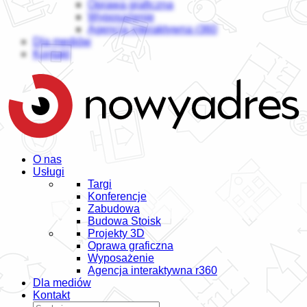
Oprawa graficzna
Wyposażenie
Agencja interaktywna r360
Dla mediów
Kontakt
O nas
Usługi
Targi
Konferencje
Zabudowa
Budowa Stoisk
Projekty 3D
Oprawa graficzna
Wyposażenie
Agencja interaktywna r360
Dla mediów
Kontakt