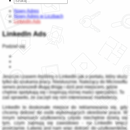
Nowy Adres
Nowy Adres w Liczbach
LinkedIn Ads
LinkedIn Ads
Podziel się
Jeszcze czasem myślimy o LinkedIn jak o portalu, który służy
tylko do szukania pracy. Niesłusznie. Należący do Microsoftu
serwis przeszedł długą drogę i dziś jest miejscem, gdzie
chętnie spotykają się i inspirują różnej maści specjaliści. To
zaś sprawiło, że zaczęli się nim interesować marketerzy.
LinkedIn to doskonałe miejsce do reklamowania się, gdy
chcemy dotrzeć do osób wykonujących określone prace. W
innym serwisach użytkownicy często niechętnie dzielą się
tym, czym zajmują się zawodowo - na LinkedIn wręcz
przeciwnie. Łatwiej jest nam więc dotrzeć do użytkowników,