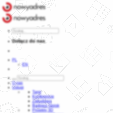
Dołącz do nas
PL
EN
O nas
Usługi
Targi
Konferencje
Zabudowa
Budowa Stoisk
Projekty 3D