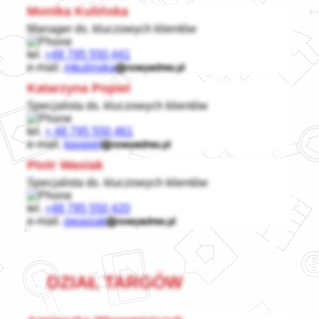
Monika Kulińska
Manager ds. kluczowych klientów
tel.
+48 795 550 441
e-mail.
mkulinska
Katarzyna Popiel
Specjalista ds. kluczowych klientów
tel.
+ 48 795 550 461
e-mail.
kpopiel
Piotr Wasiak
Specjalista ds. kluczowych klientów
tel.
+48 795 550 420
e-mail.
pwasiak
DZIAŁ TARGÓW