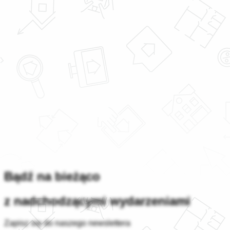
Bądź na bieżąco
z nadchodzącymi wydarzeniami
Zapisz się do naszego newslettera