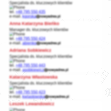
Specjalista ds. kluczowych klientów
tel.
+48 795 550 435
e-mail.
kgorska
Anna Katarzyna Bieńko
Manager ds. kluczowych klientów
tel.
+48 795 550 424
e-mail.
abienko
Adriana Sobkiewicz
Specjalista ds. kluczowych klientów
tel.
+48 795 550 443
e-mail.
asobkiewicz
Katarzyna Włastowska
Specjalista ds. kluczowych klientów
tel.
+48 795 550 423
e-mail.
kwlastowska
Leszek Lewandowicz