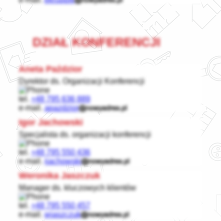
DZIAŁ KONFERENCJI
Aneta Paździor
Dyrektor ds. Organizacji Konferencji
tel.
+48 795 636 889
e-mail.
apazdzior
Igor Jachowski
Specjalista ds. organizacji konferencji
tel.
+48 795 550 436
e-mail.
ijachowski
Weronika Jaszczuk
Manager ds. kluczowych klientów
tel.
+48 795 550 457
e-mail.
wjaszczuk