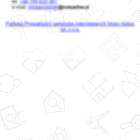
tel.
+48 795 633 367
e-mail.
mnowosielski
Polityka Prywatności serwisów internetowych Nowy Adres
sp. z o.o.