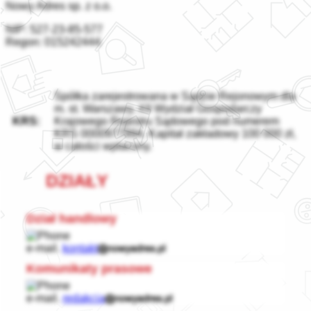
Nowy Adres sp. z o.o.
NIP:
527-23-85-577
Regon:
015242444
Spółka zarejestrowana w Sądzie Rejonowym dla
m. st. Warszawy, XII Wydział Gospodarczy
KRS:
Krajowego Rejestru Sądowego pod numerem
KRS 0000977994. Kapitał zakładowy 100 000 zł,
w całości wpłacony.
DZIAŁY
Dział handlowy
e-mail.
kontakt
Komunikaty prasowe
e-mail.
redakcja