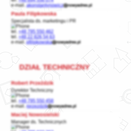
e-mail.
akonstantynowicz
Paula Filipkowska
Specjalista ds. marketingu i PR
tel.
+48 795 550 462
tel.
+48 22 826 54 63
e-mail.
pfilipkowska
DZIAŁ TECHNICZNY
Robert Przeździk
Dyrektor Techniczny
tel.
+48 795 550 458
e-mail.
rprzezdzik
Maciej Nowosielski
Manager ds. Technicznych