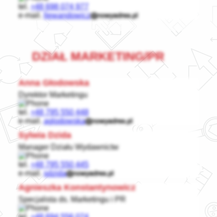
tel.
+48 698 074 977
e-mail.
llewandowicz
DZIAŁ MARKETING/PR
Anna Głodowska
Dyrektor Marketingu
tel.
+48 795 550 448
e-mail.
aglodowska
Sylwia Dzida
Manager Działu Wydawnictw
tel.
+48 795 550 445
e-mail.
sdzida
Agnieszka Konstantynowicz
Specjalista ds. Marketingu i PR
tel.
+48 694 556 074