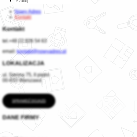
Nowy Adres
Kontakt
Kontakt
tel.+48 22 826 54 63
email:
kontakt@nowyadres.pl
LOKALIZACJA
ul. Sienna 75, II piętro
00-833 Warszawa
SPRAWDŹ DOJAZD
DANE FIRMY