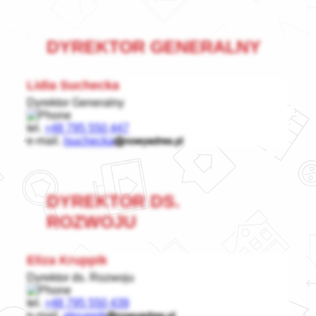
DYREKTOR GENERALNY
Lidia Suchecka
Dyrektor Generalny
tel.
+48 795 550 447
e-mail.
lsuchecka
DYREKTOR DS.
ROZWOJU
Eliza Kruppik
Dyrektor ds. Rozwoju
tel.
+48 795 550 439
e-mail.
ekruppik