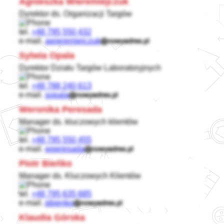
Agnieszka Wieremiejczuk
Dyrektor ds. Organizacji Targów
tel.
+48 795 550 432
e-mail.
awieremiejczuk
Sylwia Opala
Dyrektor Działu Targów Laboratoryjnych
tel.
+48 788 240 613
e-mail.
sopala
Weronika Peresada
Manager ds. kluczowych klientów
tel.
+48 795 550 455
e-mail.
wperesada
Piotr Bieńko
Manager ds. Kluczowych Klientów
tel.
+48 795 635 685
e-mail.
pbienko
Klaudia Górska