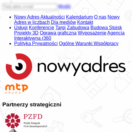
Wyślij
Nowy Adres
Aktualności
Kalendarium
O nas
Nowy
Adres w liczbach
Dla mediów
Kontakt
Usługi
Konferencje
Targi
Zabudowa
Budowa Stoisk
Projekty 3D
Oprawa graficzna
Wyposażenie
Agencja
Interaktywna r360
Polityka Prywatności
Ogólne Warunki Współpracy
Partnerzy strategiczni