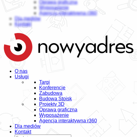
Oprawa graficzna
Wyposażenie
Agencja interaktywna r360
Dla mediów
Kontakt
O nas
Usługi
Targi
Konferencje
Zabudowa
Budowa Stoisk
Projekty 3D
Oprawa graficzna
Wyposażenie
Agencja interaktywna r360
Dla mediów
Kontakt