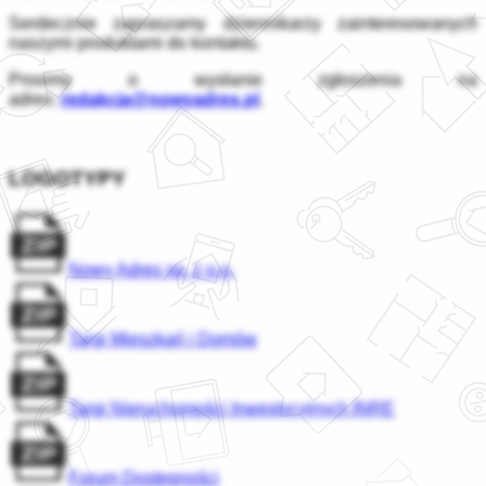
Serdecznie zapraszamy dziennikarzy zainteresowanych
naszymi produktami do kontaktu.
Prosimy o wysłanie zgłoszenia na
adres:
redakcja@nowyadres.pl
.
LOGOTYPY
Nowy Adres sp. z o.o.
Targi Mieszkań i Domów
Targi Nieruchomości Inwestycyjnych INRE
Forum Dostępności