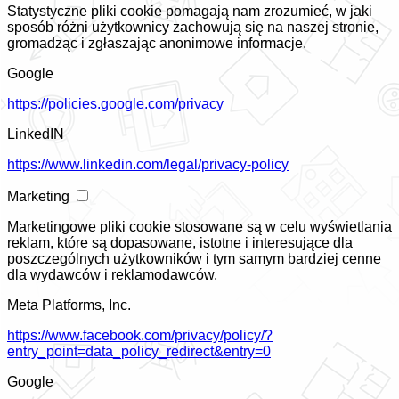
Statystyczne pliki cookie pomagają nam zrozumieć, w jaki
sposób różni użytkownicy zachowują się na naszej stronie,
gromadząc i zgłaszając anonimowe informacje.
Google
https://policies.google.com/privacy
LinkedIN
https://www.linkedin.com/legal/privacy-policy
Marketing
Marketingowe pliki cookie stosowane są w celu wyświetlania
reklam, które są dopasowane, istotne i interesujące dla
poszczególnych użytkowników i tym samym bardziej cenne
dla wydawców i reklamodawców.
Meta Platforms, Inc.
https://www.facebook.com/privacy/policy/?
entry_point=data_policy_redirect&entry=0
Google