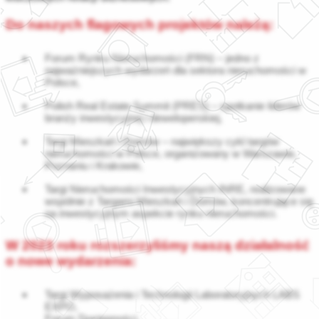
Do naszych flagowych projektów należą:
Forum Rynku Nieruchomości (FRN) – jedno z
najważniejszych wydarzeń dla sektora nieruchomości w
Polsce,
Polish Real Estate Summit (PRES) – spotkanie liderów
branży inwestycyjnej i deweloperskiej,
Targi Mieszkań i Domów – największy cykl targów
nieruchomości w Polsce, organizowany w Warszawie,
Poznaniu i Krakowie,
Targi Nieruchomości Inwestycyjnych INRE, realizowane
wspólnie z Targami Mieszkań i Domów, koncentrujące się
na inwestycyjnym aspekcie rynku nieruchomości.
W 2023 roku rozszerzyliśmy naszą działalność
o nowe wydarzenia:
Targi Wyposażenia i Technologii Laboratoryjnych LABS
EXPO,
Forum Dostępności,