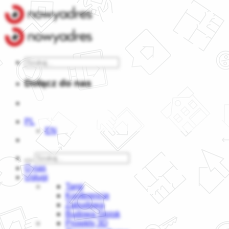
Dołącz do nas
PL
EN
O nas
Usługi
Targi
Konferencje
Zabudowa
Budowa Stoisk
Projekty 3D