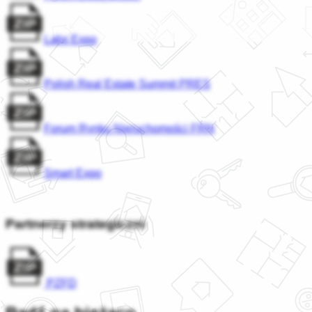
Labs Expo
Polish Real Estate Summit PRES
Forum Rynku Nieruchomości FRN
Smart Expo
Partnerzy strategiczni
PZFD