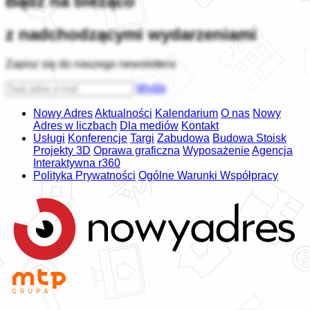
Bądź na bieżąco
z nadchodzącymi wydarzeniami
Zapisz się do naszego newslettera
Wyślij
Nowy Adres
Aktualności
Kalendarium
O nas
Nowy
Adres w liczbach
Dla mediów
Kontakt
Usługi
Konferencje
Targi
Zabudowa
Budowa Stoisk
Projekty 3D
Oprawa graficzna
Wyposażenie
Agencja
Interaktywna r360
Polityka Prywatności
Ogólne Warunki Współpracy