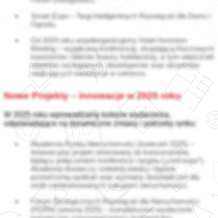
Smart Expo – Targi Inteligentnych Rozwiązań dla Domu i
Ogrodu,
Od 2024 roku współorganizujemy Hotel Investors
Meeting – wyjątkową konferencję, skupiającą kluczowych
inwestorów i liderów branży hotelarskiej, w tym właścicieli
obiektów noclegowych, deweloperów oraz ekspertów
realizujących inwestycje w sektorze.
Nowe Projekty – innowacje w 2025 roku
W 2025 roku wprowadzamy kolejne wydarzenia,
odpowiadające na dynamiczne zmiany i potrzeby rynku:
Akademia Rynku Nieruchomości (kwiecień 2025) –
innowacyjny projekt skierowany do konsumentów,
będący połączeniem konferencji i targów („conf-expo”).
Akademia dostarczy rzetelnej wiedzy i będzie
przestrzenią spotkań oraz wymiany doświadczeń dla
osób zainteresowanych zakupem nieruchomości.
Forum Ekologicznych Rozwiązań dla Nieruchomości
(FERN) (wiosna 2025) – kompleksowe wydarzenie
poświęcone zrównoważonemu budownictwu,