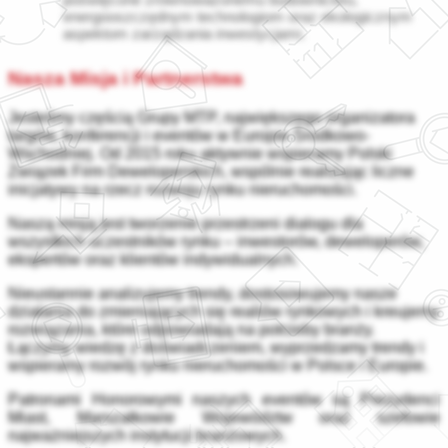
energooszczędnym technologiom oraz ekologicznym
aspektom zarządzania inwestycjami.
Nasza Misja i Partnerstwa
Jesteśmy częścią Grupy MTP, największego organizatora
targów, konferencji i eventów w Europie Środkowo-
Wschodniej. Od 2015 roku aktywnie wspieramy Polski
Związek Firm Deweloperskich, wspólnie realizując liczne
inicjatywy na rzecz rozwoju rynku nieruchomości.
Naszą misją jest tworzenie przestrzeni dialogu dla
wszystkich uczestników rynku – inwestorów, deweloperów,
ekspertów oraz klientów indywidualnych.
Nieustannie analizujemy trendy, dostosowujemy nasze
działania do zmieniających się realiów rynkowych i kreujemy
rozwiązania, które odpowiadają na potrzeby branży.
Łączymy wiedzę z doświadczeniem, wyprzedzamy trendy i
wspieramy rozwój rynku nieruchomości w Polsce i Europie.
Patronami Honorowymi naszych eventów są Prezydenci
Miast, Marszałkowie Województw oraz szefowie
najważniejszych instytucji branżowych.