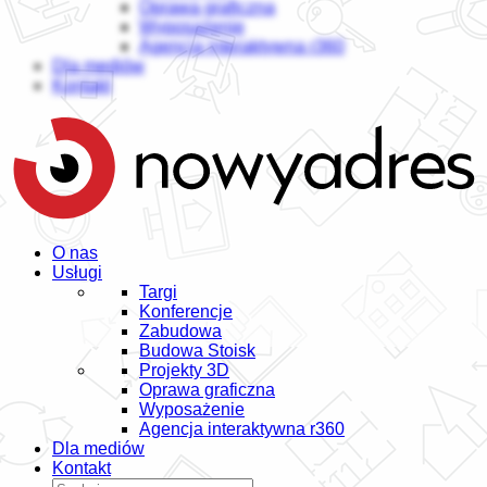
Oprawa graficzna
Wyposażenie
Agencja interaktywna r360
Dla mediów
Kontakt
O nas
Usługi
Targi
Konferencje
Zabudowa
Budowa Stoisk
Projekty 3D
Oprawa graficzna
Wyposażenie
Agencja interaktywna r360
Dla mediów
Kontakt