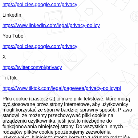
https://policies.google.com/privacy
LinkedIn
https://www.linkedin.com/legal/privacy-policy
You Tube
https://policies.google.com/privacy
X
https://twitter.com/pl/privacy
TikTok
https://www.tiktok.com/legal/page/eea/privacy-policy/pl
Pliki cookie (ciasteczka) to małe pliki tekstowe, które mogą
być stosowane przez strony internetowe, aby użytkownicy
mogli korzystać ze stron w bardziej sprawny sposób. Prawo
stanowi, że możemy przechowywać pliki cookie na
urządzeniu użytkownika, jeśli jest to niezbędne do
funkcjonowania niniejszej strony. Do wszystkich innych
rodzajów plików cookie potrzebujemy zezwolenia
użytkownika. Niniejsza strona korzysta z różnych rodzajów