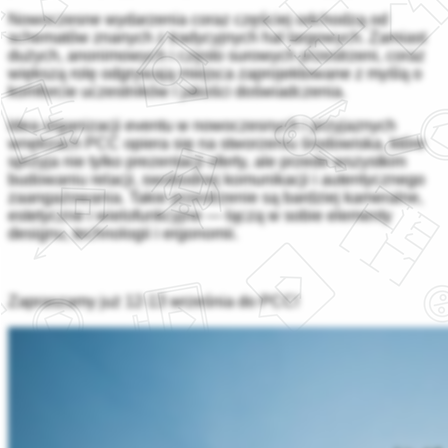
Nowoczesne wydarzenia coraz częściej odchodzą od
schematów znanych z tradycyjnych hal targowych. Zamiast
dużych, anonimowych i często surowych przestrzeni, coraz
większą rolę odgrywają miejsca zaprojektowane z myślą o
komforcie uczestników i jakości doświadczenia.
Idea organizacji eventu w nowoczesnych i przyjaznych
wnętrzach PCC opiera się na stworzeniu środowiska, które
sprzyja nie tylko prezentacji oferty, ale przede wszystkim
budowaniu relacji, swobodnej komunikacji i autentycznego
zaangażowania. Takie przestrzenie są bardziej kameralne,
estetyczne i wielofunkcyjne — łączą w sobie elementy
designu, technologii i ergonomii.
Zapraszamy już 12-13 września do PCC!