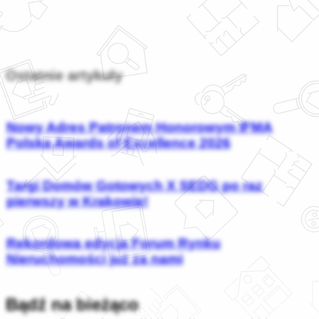
Ostatnie artykuły
Nowy Adres Patronem Honorowym IFMA
Polska Awards of Excellence 2026
Targi Domów Gotowych X SEDG po raz
pierwszy w Krakowie!
Rekordowa edycja Forum Rynku
Nieruchomości już za nami
Bądź na bieżąco