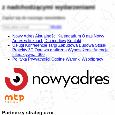
z nadchodzącymi wydarzeniami
Zapisz się do naszego newslettera
Wyślij
Nowy Adres
Aktualności
Kalendarium
O nas
Nowy
Adres w liczbach
Dla mediów
Kontakt
Usługi
Konferencje
Targi
Zabudowa
Budowa Stoisk
Projekty 3D
Oprawa graficzna
Wyposażenie
Agencja
Interaktywna r360
Polityka Prywatności
Ogólne Warunki Współpracy
Partnerzy strategiczni