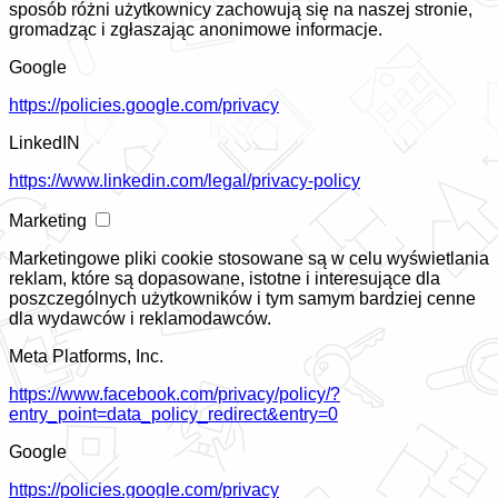
sposób różni użytkownicy zachowują się na naszej stronie,
gromadząc i zgłaszając anonimowe informacje.
Google
https://policies.google.com/privacy
LinkedIN
https://www.linkedin.com/legal/privacy-policy
Marketing
Marketingowe pliki cookie stosowane są w celu wyświetlania
reklam, które są dopasowane, istotne i interesujące dla
poszczególnych użytkowników i tym samym bardziej cenne
dla wydawców i reklamodawców.
Meta Platforms, Inc.
https://www.facebook.com/privacy/policy/?
entry_point=data_policy_redirect&entry=0
Google
https://policies.google.com/privacy