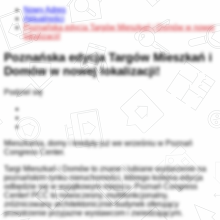
Nowy Adres
Aktualności
Poznańska edycja Targów Mieszkań i Domów w nowej
lokalizacji!
Poznańska edycja Targów Mieszkań i
Domów w nowej lokalizacji!
Podziel się
Mieszkania, domy i kredyty już we wrześniu w Poznań
Congress Center.
Targi Mieszkań i Domów to znane i lubiane wydarzenie na
poznańskim rynku nieruchomości, którego kolejna edycja
odbędzie się w wyjątkowym miejscu- Poznań Congress
Center! PCC to nowoczesny, multifunkcjonalny,
zróżnicowany architektonicznie budynek oferujący
przestrzenie przyjazne wystawcom i zwiedzającym.