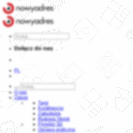
Dołącz do nas
PL
O nas
Usługi
Targi
Konferencje
Zabudowa
Budowa Stoisk
Projekty 3D
Oprawa graficzna